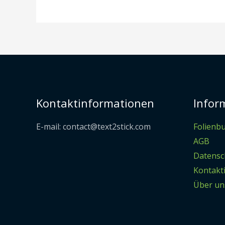
Kontaktinformationen
Infor
E-mail: contact@text2stick.com
Folienb
AGB
Datensc
Kontakt
Über un