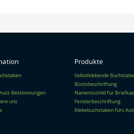
mation
Produkte
uchstaben
Selbstklebende Buchstab
Bootsbeschriftung
hutz-Bestimmungen
Namensschild für Briefka
iere uns
Fensterbeschriftung
s
Klebebuchstaben fürs Aut