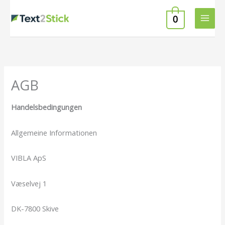
Zum
0
Inhalt
springen
AGB
Handelsbedingungen
Allgemeine Informationen
VIBLA ApS
Væselvej 1
DK-7800 Skive