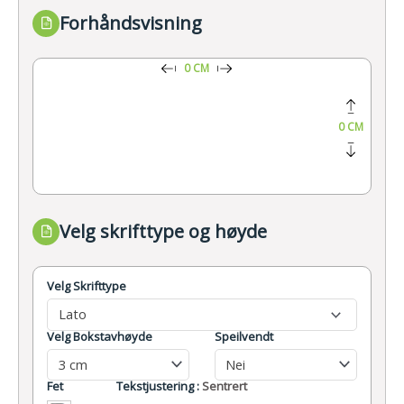
Forhåndsvisning
0 CM
0 CM
Velg skrifttype og høyde
Velg Skrifttype
Lato
Velg Bokstavhøyde
Speilvendt
3 cm
Nei
Fet
Tekstjustering :
Sentrert