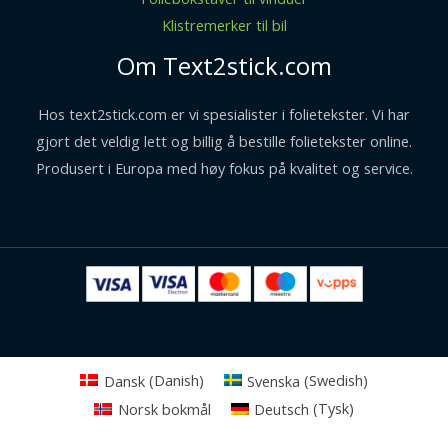
Klistremerker til bil
Om Text2stick.com
Hos text2stick.com er vi spesialister i folietekster. Vi har
gjort det veldig lett og billig å bestille folietekster online.
Produsert i Europa med høy fokus på kvalitet og service.
Dansk
(
Danish
)
Svenska
(
Swedish
)
Norsk bokmål
Deutsch
(
Tysk
)