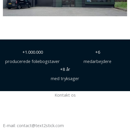
+1.000.000
+6
producerede foliebogstaver
medarbejdere
+8 år
med tryksager
Kontakt os
E-mail: contact@text2stick.com