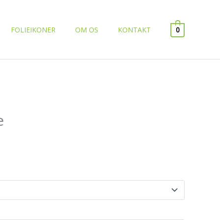
FOLIEIKONER
OM OS
KONTAKT
0
e
terval:
 kr.
0 kr.