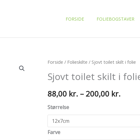
FORSIDE
FOLIEBOGSTAVER
Forside
/
Folieskilte
/ Sjovt toilet skilt i folie
Sjovt toilet skilt i foli
Prisin
88,00
kr.
–
200,00
kr.
88,00
Størrelse
til
Farve
200,0