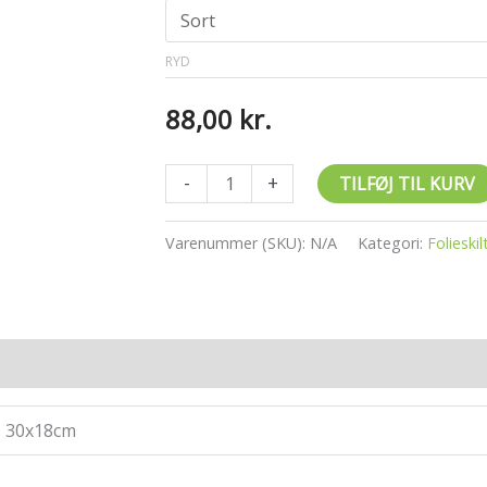
RYD
88,00
kr.
Sjovt
-
+
TILFØJ TIL KURV
toilet
skilt
Varenummer (SKU):
N/A
Kategori:
Folieskil
i
folie
antal
, 30x18cm